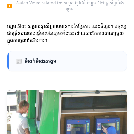
Watch Video related to: ការស្រាវជ្រាវអំពីហ្គេម Slot ទូរស័ព្ទយ៉ាង
▶
ច្រើន
ហ្គេម Slot សម្រាប់ទូរស័ព្ទអាចមានការកែប្រែភាពលេងទីផ្សារ។ មនុស្ស
ជាច្រើនបានចាប់ផ្តើមលេងហ្គេមទាំងនេះដោយសារតែភាពងាយស្រួល
ក្នុងការចូលដំណើរការ។
📰
ទំនាក់ទំនង​សង្គម