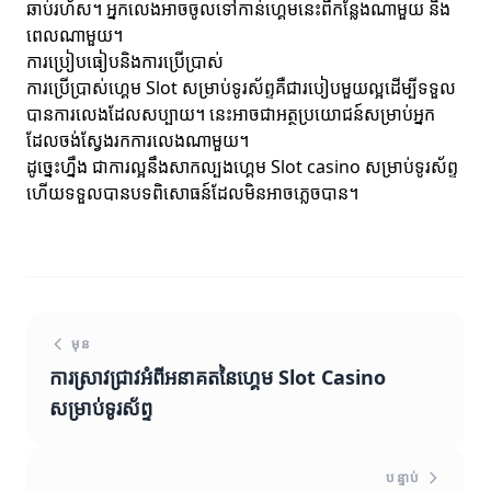
ឆាប់រហ័ស។ អ្នកលេងអាចចូលទៅកាន់ហ្គេមនេះពីកន្លែងណាមួយ និង
ពេលណាមួយ។
ការប្រៀបធៀបនិងការប្រើប្រាស់
ការប្រើប្រាស់ហ្គេម Slot សម្រាប់ទូរស័ព្ទគឺជារបៀបមួយល្អដើម្បីទទួល
បានការលេងដែលសប្បាយ។ នេះអាចជាអត្ថប្រយោជន៍សម្រាប់អ្នក
ដែលចង់ស្វែងរកការលេងណាមួយ។
ដូច្នេះហ្នឹង ជាការល្អនឹងសាកល្បងហ្គេម Slot casino សម្រាប់ទូរស័ព្ទ
ហើយទទួលបានបទពិសោធន៍ដែលមិនអាចភ្លេចបាន។
មុន
ការស្រាវជ្រាវអំពីអនាគតនៃហ្គេម Slot Casino
សម្រាប់ទូរស័ព្ទ
បន្ទាប់