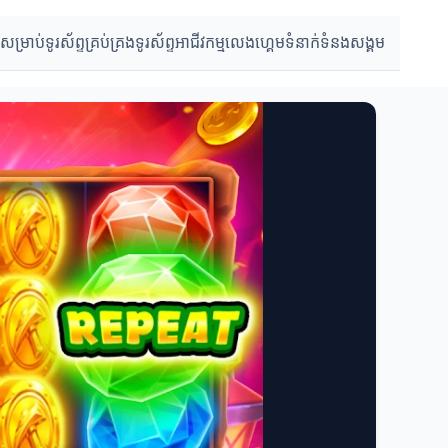
សម្រាប់ទូរស័ព្ទ
គ្រប់គ្រងទូរស័ព្ទ
អាជីវកម្មលេងហ្គេម
ទំនាក់ទំនង​សង្គម