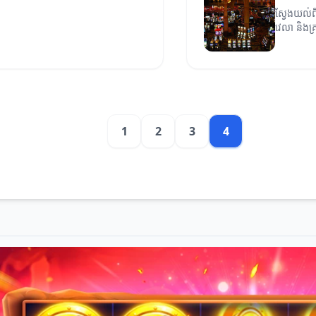
ស្វែងយល់ព
វេលា និងគ្
1
2
3
4