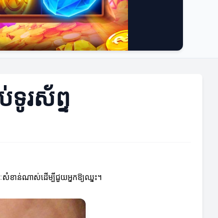
់ទូរស័ព្ទ
ារៈសំខាន់ណាស់ដើម្បីជួយអ្នកឱ្យឈ្នះ។