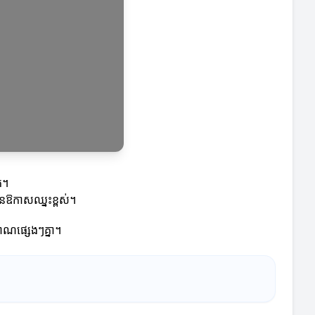
ក។
មានឱកាសឈ្នះខ្ពស់។
ញាណផ្សេងៗគ្នា។