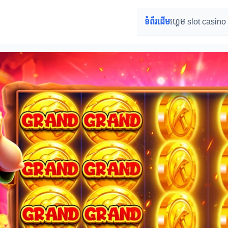
ទំព័រដើម
ហ្គេម slot casino 