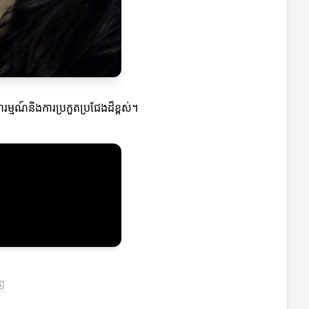
ម្មណ៍និងការប្រកួតប្រជែងដ៏ខ្ពស់។
្ទ