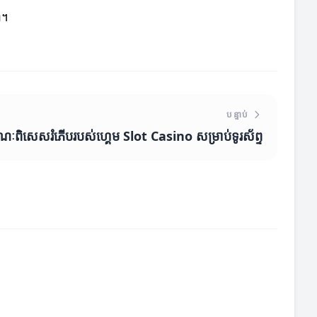
ា។
បន្ទាប់
ណៈពិសេសរំភើបរបស់ហ្គេម Slot Casino សម្រាប់ទូរស័ព្ទ