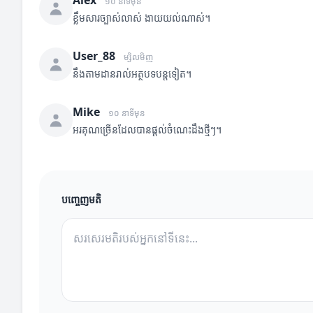
Alex
១០ នាទីមុន
ខ្លឹមសារច្បាស់លាស់ ងាយយល់ណាស់។
User_88
ម្សិលមិញ
នឹងតាមដានរាល់អត្ថបទបន្តទៀត។
Mike
១០ នាទីមុន
អរគុណច្រើនដែលបានផ្តល់ចំណេះដឹងថ្មីៗ។
បញ្ចេញមតិ