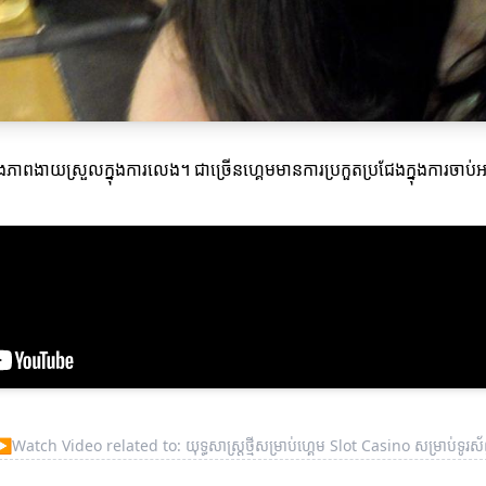
ភាពងាយស្រួលក្នុងការលេង។ ជាច្រើនហ្គេមមានការប្រកួតប្រជែងក្នុងការចាប់អារ
▶
Watch Video related to: យុទ្ធសាស្ត្រថ្មីសម្រាប់ហ្គេម Slot Casino សម្រាប់ទូរស័ព