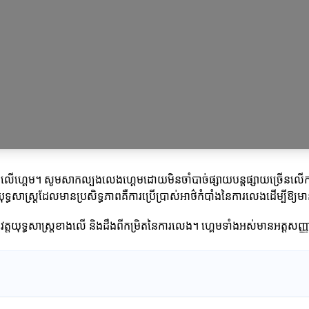
ុកទៅលើហ្គេម។ សូមសាកល្បងលេងហ្គេមដោយមិនចាំបាច់ផ្សាយបន្តផ្សាយច្រើនលើ
យុទ្ធសាស្ត្រដែលមានប្រសិទ្ធភាពគឺការប្រើប្រាស់អាថ៌កំបាំងនៃការលេងដើម្បីឱ្យ
វត្តយុទ្ធសាស្ត្រខាងលើ និងដឹងពីកម្រិតនៃការលេង។ ហ្គេមទាំងអស់មានអត្តសញ្