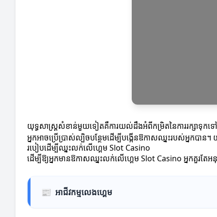
យុទ្ធសាស្ត្រសំខាន់មួយទៀតគឺការយល់ដឹងអំពីកម្រិតនៃការរក្សាទ
អ្នកអាចប្រើប្រាស់ល្បិចបន្ថែមដើម្បីបង្កើនឱកាសឈ្នះរបស់អ្នកបាន។ 
របៀបដើម្បីឈ្នះលក់លើហ្គេម Slot Casino
ដើម្បីឱ្យអ្នកមានឱកាសឈ្នះលក់លើហ្គេម Slot Casino អ្នកគួរតែអនុ
📰
អាជីវកម្មលេងហ្គេម