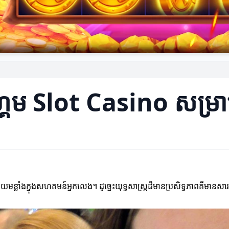
់ហ្គេម Slot Casino សម្រាប
ិយមខ្លាំងក្នុងសហគមន៍អ្នកលេង។ ដូច្នេះយុទ្ធសាស្ត្រដ៏មានប្រសិទ្ធភាពគឺមានស