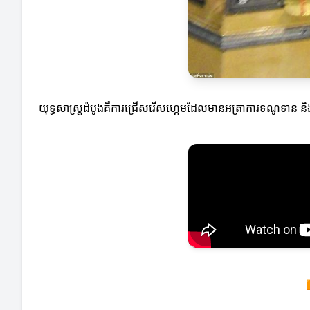
យុទ្ធសាស្ត្រដំបូងគឺការជ្រើសរើសហ្គេមដែលមានអត្រាការទណូទាន និង