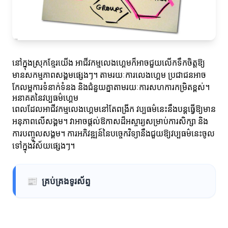
នៅក្នុងស្រុកខ្មែរយើង អាជីវកម្មលេងហ្គេមក៏អាចជួយលើកទឹកចិត្តឱ្យ
មានសកម្មភាពសង្គមផ្សេងៗ។ តាមរយៈការលេងហ្គេម ប្រជាជនអាច
កែលម្អការទំនាក់ទំនង និងជំនួយគ្នាតាមរយៈការសហការកម្រិតខ្ពស់។
អនាគតនៃវប្បធម៌ហ្គេម
ពេលដែលអាជីវកម្មលេងហ្គេមនៅតែពង្រីក វប្បធម៌នេះនឹងបន្តធ្វើឱ្យមាន
អនុភាពលើសង្គម។ វាអាចផ្តល់ឱកាសដ៏អស្ចារ្យសម្រាប់ការសិក្សា និង
ការបញ្ចូលសង្គម។ ការអភិវឌ្ឍន៍នៃបច្ចេកវិទ្យានឹងជួយឱ្យវប្បធម៌នេះចូល
ទៅក្នុងវិស័យផ្សេងៗ។
📰
គ្រប់គ្រងទូរស័ព្ទ