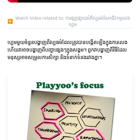
Watch Video related to: ការផ្សព្វផ្សាយអំពីវប្បធម៌នៃអាជីវកម្មលេង
▶
ហ្គេម
ហ្គេមមួយចំនួនបង្ហាញពីវប្បធម៌ដែលត្រូវបានបង្កើតឡើងក្នុងការលេង
ហើយវាអាចបង្ហាញពីបញ្ហាផ្សេងៗក្នុងសង្គម។ ពួកវាបង្ហាញពីវិធីដែល
មនុស្សអាចសម្រួលការសិក្សា និងទំនាក់ទំនងរវាងគ្នា។