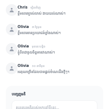
Chris
ម្សិលមិញ
ខ្លឹមសារច្បាស់លាស់ ងាយយល់ណាស់។
Olivia
៣ ថ្ងៃមុន
ខ្លឹមសារមានប្រយោជន៍ខ្លាំងណាស់។
Olivia
មុននេះបន្តិច
ខ្ញុំពិតជាចូលចិត្តអានវាណាស់។
Olivia
១០ នាទីមុន
អរគុណច្រើនដែលបានផ្តល់ចំណេះដឹងថ្មីៗ។
បញ្ចេញមតិ