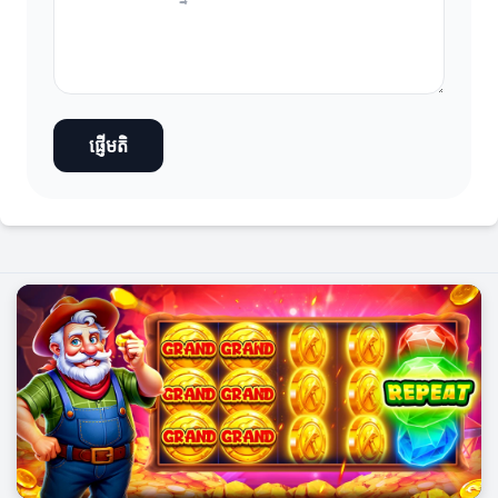
ផ្ញើមតិ