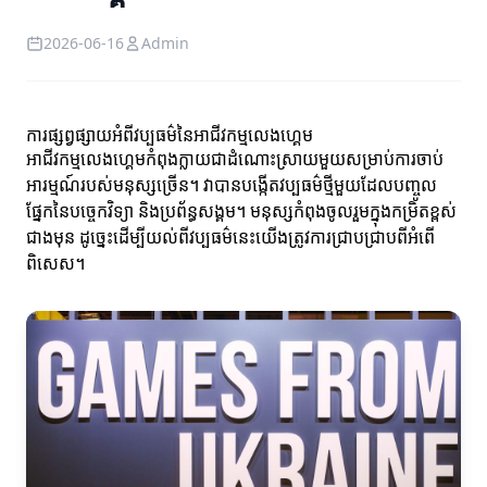
2026-06-16
Admin
ការផ្សព្វផ្សាយអំពីវប្បធម៌នៃអាជីវកម្មលេងហ្គេម
អាជីវកម្មលេងហ្គេមកំពុងក្លាយជាដំណោះស្រាយមួយសម្រាប់ការចាប់
អារម្មណ៍របស់មនុស្សច្រើន។ វាបានបង្កើតវប្បធម៌ថ្មីមួយដែលបញ្ចូល
ផ្នែកនៃបច្ចេកវិទ្យា និងប្រព័ន្ធសង្គម។ មនុស្សកំពុងចូលរួមក្នុងកម្រិតខ្ពស់
ជាងមុន ដូច្នេះដើម្បីយល់ពីវប្បធម៌នេះយើងត្រូវការជ្រាបជ្រាបពីអំពើ
ពិសេស។