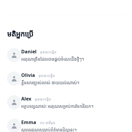
មតិអ្នកប្រើ
Daniel
មុននេះបន្តិច
អរគុណច្រើនដែលបានផ្តល់ចំណេះដឹងថ្មីៗ។
Olivia
មុននេះបន្តិច
ខ្លឹមសារច្បាស់លាស់ ងាយយល់ណាស់។
Alex
មុននេះបន្តិច
អត្ថបទល្អណាស់! អរគុណសម្រាប់ការចែករំលែក។
Emma
១០ នាទីមុន
សូមអរគុណសម្រាប់ព័ត៌មានដ៏ល្អនេះ។