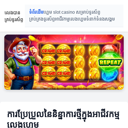
លេងបាន
ទំព័រដើម
ហ្គេម slot casino សម្រាប់ទូរស័ព្ទ
គ្រប់ទូរស័ព្ទ
គ្រប់គ្រងទូរស័ព្ទ
អាជីវកម្មលេងហ្គេម
ទំនាក់ទំនង​សង្គម
ការប្រែប្រួលនៃនិន្នាការថ្មីក្នុងអាជីវកម្ម
លេងហ្គេម