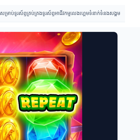
សម្រាប់ទូរស័ព្ទ
គ្រប់គ្រងទូរស័ព្ទ
អាជីវកម្មលេងហ្គេម
ទំនាក់ទំនង​សង្គម