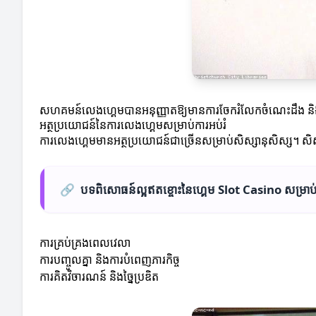
សហគមន៍លេងហ្គេមបានអនុញ្ញាតឱ្យមានការចែករំលែកចំណេះដឹង និងការបង
អត្ថប្រយោជន៍នៃការលេងហ្គេមសម្រាប់ការអប់រំ
ការលេងហ្គេមមានអត្ថប្រយោជន៍ជាច្រើនសម្រាប់សិស្សានុសិស្ស។ សិ
🔗
បទពិសោធន៍ល្អឥតខ្ចោះនៃហ្គេម Slot Casino សម្រាប់ទ
ការគ្រប់គ្រងពេលវេលា
ការបញ្ចូលគ្នា និងការបំពេញភារកិច្ច
ការគិតវិចារណន៍ និងច្នៃប្រឌិត