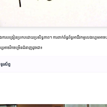
្រៀនប្រកបដោយប្រសិទ្ធភាព។ ការពាក់ព័ន្ធព័ទ្ធអាជីវកម្មលេងហ្គេមអាចបន្ថែម
ស្សអាចរីកចម្រើនជំនាញដូចជា៖
ូរស័ព្ទ