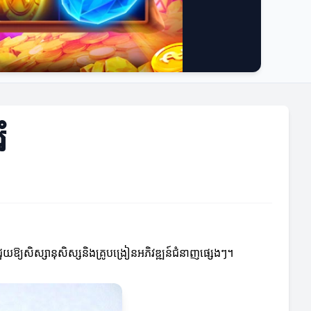
ំ
ួយឱ្យសិស្សានុសិស្សនិងគ្រូបង្រៀនអភិវឌ្ឍន៍ជំនាញផ្សេងៗ។