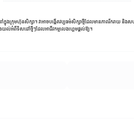
្នុងក្រុមហ៊ុនសិក្សា។ វាអាចបង្កើតវប្បធម៌សិក្សាថ្មីដែលមានភាពរីករាយ និងស
ងយល់អំពីទិសដៅថ្មីៗដែលអាជីវកម្មលេងហ្គេមផ្តល់ឱ្យ។