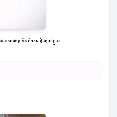
ភាពច្នៃប្រឌិត និងការរៀនផ្ទាល់ខ្លួន។