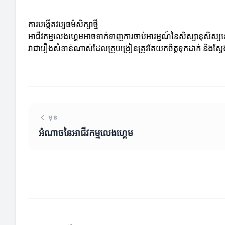
ការបង្កើតវប្បធម៌សិក្សាថ្មី
អាជីវកម្មលេងហ្គេមអាចទាក់ទាញការចាប់អារម្មណ៍នៃសិស្សានុសិស្សនៅក
វាជារឿងសំខាន់ណាស់ដែលគ្រូបង្រៀនត្រូវតែយកចិត្តទុកដាក់ និងស្វែ
មុន
អំណាចនៃអាជីវកម្មលេងហ្គេម