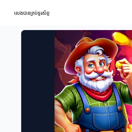
លេងបានគ្រប់ទូរស័ព្ទ