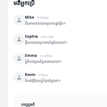
មតិអ្នកប្រើ
Mike
២ ម៉ោងមុន
នឹងតាមដានរាល់អត្ថបទបន្តទៀត។
Sophia
មុននេះបន្តិច
ខ្លឹមសារមានប្រយោជន៍ខ្លាំងណាស់។
Emma
១០ នាទីមុន
ខ្ញុំពិតជាចូលចិត្តអានវាណាស់។
Kevin
៣ ថ្ងៃមុន
ពិតជាអ្វីដែលខ្ញុំកំពុងស្វែងរក។
បញ្ចេញមតិ