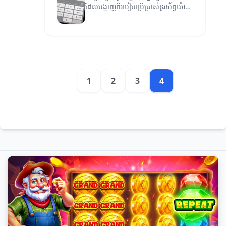
ដែលបង្ហាញពីរបៀបប្រើប្រាស់ទូរស័ព្ទយ៉ាង
មានប្រសិទ្ធភាព។
1
2
3
4