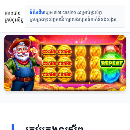
លេងបាន
ទំព័រដើម
ហ្គេម slot casino សម្រាប់ទូរស័ព្ទ
គ្រប់ទូរស័ព្ទ
គ្រប់គ្រងទូរស័ព្ទ
អាជីវកម្មលេងហ្គេម
ទំនាក់ទំនង​សង្គម
គ្រប់គ្រងទូរស័ព្ទ