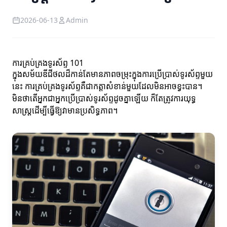
2026-06-13
Admin
ការគ្រប់គ្រងទូរស័ព្ទ 101
ក្នុងសម័យឌីជីថលដ៏កាន់តែមានភាពចម្រុះក្នុងការប្រើប្រាស់ទូរស័ព្ទមួយ
នេះ ការគ្រប់គ្រងទូរស័ព្ទគឺជាកត្តាសំខាន់មួយដែលមិនអាចខ្វះបាន។
មិនថាតើអ្នកជាអ្នកប្រើប្រាស់ទូរស័ព្ទដូចគ្នាឡើយ ក៏តែត្រូវការយុទ្ធ
សាស្ត្រដើម្បីធ្វើឱ្យវាមានប្រសិទ្ធភាព។