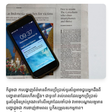
ក៏ដូចជា ការបង្ហាញព័ត៌មានពីការប្រើប្រាស់ទូរស័ព្ទអាចជួយអ្នកដឹងពី
បញ្ហានានាដែលកើតឡើង។ ជាទូទៅ រាល់ពេលដែលអ្នកប្រើប្រាស់
ទូរស័ព្ទមិនគ្រប់គ្រងវាទៅលើអត្រាដែលចាំបាច់ វាអាចបណ្តាលឲ្យមាន
បញ្ហាដូចជា ការចាញ់ថាមពល ឬក៏សម្រួលសកម្មភាព។