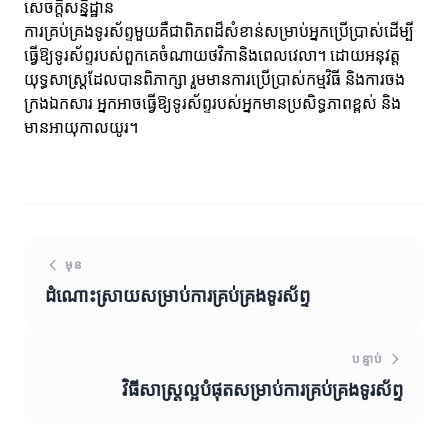
សេចក្តីសន្និដ្ឋាន
ការគ្រប់គ្រងទូរស័ព្ទមួយគឺជាពិភពដ៏សំខាន់សម្រាប់អ្នកប្រើប្រាស់ដើម្បី
ធ្វើឱ្យទូរស័ព្ទរបស់ពួកគេចំណាយថវិកានិងពេលវេលា។ ដោយអនុវត្ត
យុទ្ធសាស្ត្រដែលបានពិភាក្សា រួមមានការប្រើប្រាស់កម្មវិធី និងការចង
ក្រងឯកសារ អ្នកអាចធ្វើឱ្យទូរស័ព្ទរបស់អ្នកមានប្រសិទ្ធភាពខ្ពស់ និង
មានអាយុកាលយូរ។
មុន
ដំណោះស្រាយសម្រាប់ការគ្រប់គ្រងទូរស័ព្ទ
បន្ទាប់
វិធីសាស្ត្រល្អបំផុតសម្រាប់ការគ្រប់គ្រងទូរស័ព្ទ