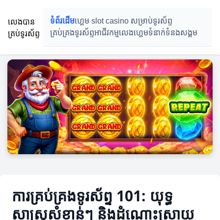
លេងបាន
ទំព័រដើម
ហ្គេម slot casino សម្រាប់ទូរស័ព្ទ
គ្រប់ទូរស័ព្ទ
គ្រប់គ្រងទូរស័ព្ទ
អាជីវកម្មលេងហ្គេម
ទំនាក់ទំនង​សង្គម
ការគ្រប់គ្រងទូរស័ព្ទ 101: យុទ្ធ
សាស្ត្រសំខាន់ៗ និងដំណោះស្រាយ