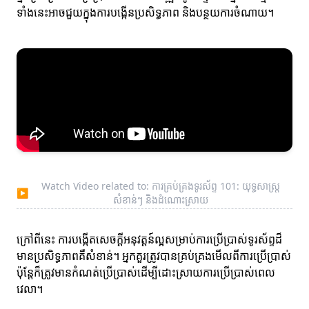
ទាំងនេះអាចជួយក្នុងការបង្កើនប្រសិទ្ធភាព និងបន្ថយការចំណាយ។
Watch Video related to: ការគ្រប់គ្រងទូរស័ព្ទ 101: យុទ្ធសាស្ត្រ
▶
សំខាន់ៗ និងដំណោះស្រាយ
ក្រៅពីនេះ ការបង្កើតសេចក្តីអនុវត្តន៍ល្អសម្រាប់ការប្រើប្រាស់ទូរស័ព្ទដ៏
មានប្រសិទ្ធភាពគឺសំខាន់។ អ្នកគួរត្រូវបានគ្រប់គ្រងមើលពីការប្រើប្រាស់
ប៉ុន្តែក៏ត្រូវមានកំណត់ប្រើប្រាស់ដើម្បីដោះស្រាយការប្រើប្រាស់ពេល
វេលា។