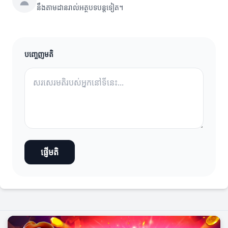
នឹងតាមដានរាល់អត្ថបទបន្តទៀត។
បញ្ចេញមតិ
ផ្ញើមតិ