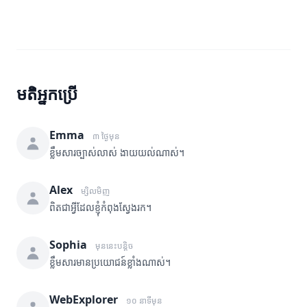
មតិអ្នកប្រើ
Emma
៣ ថ្ងៃមុន
ខ្លឹមសារច្បាស់លាស់ ងាយយល់ណាស់។
Alex
ម្សិលមិញ
ពិតជាអ្វីដែលខ្ញុំកំពុងស្វែងរក។
Sophia
មុននេះបន្តិច
ខ្លឹមសារមានប្រយោជន៍ខ្លាំងណាស់។
WebExplorer
១០ នាទីមុន