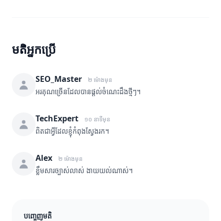
មតិអ្នកប្រើ
SEO_Master
២ ម៉ោងមុន
អរគុណច្រើនដែលបានផ្តល់ចំណេះដឹងថ្មីៗ។
TechExpert
១០ នាទីមុន
ពិតជាអ្វីដែលខ្ញុំកំពុងស្វែងរក។
Alex
២ ម៉ោងមុន
ខ្លឹមសារច្បាស់លាស់ ងាយយល់ណាស់។
បញ្ចេញមតិ