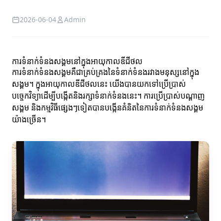
2026-06-04
Admin
ការទំនាក់ទំនងសង្គមនៅក្នុងអាយុកាលឌីជីថល
ការទំនាក់ទំនងសង្គមគឺជាគ្រប់គ្រងនៃទំនាក់ទំនងរវាងមនុស្សនៅក្នុង
សង្គម។ ក្នុងអាយុកាលឌីជីថលនេះ យើងបានយកទៅប្រើប្រាស់
បច្ចេកវិទ្យាដើម្បីបង្កើតនិងរក្សាទំនាក់ទំនងនេះ។ ការប្រើប្រាស់បណ្តាញ
សង្គម និងកម្មវិធីផ្សេងៗទៀតបានបង្កើនគំនិតនៃការទំនាក់ទំនងសង្គម
យ៉ាងច្រើន។